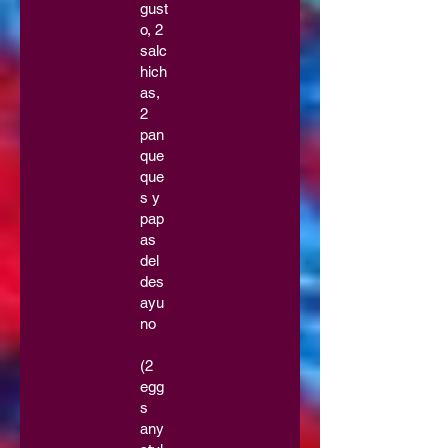
gust
o, 2
salc
hich
as,
2
pan
que
que
s y
pap
as
del
des
ayu
no
(2
egg
s
any