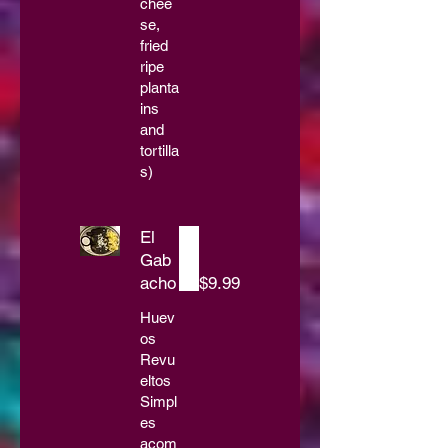
chee
se,
fried
ripe
planta
ins
and
tortilla
s)
El
Gab
acho
$9.99
Huev
os
Revu
eltos
Simpl
es
acom