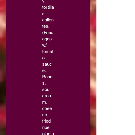
y
tortilla
s
calien
tes.
(Fried
eggs
w/
tomat
o
sauc
e.
Bean
s,
sour
crea
m,
chee
se,
fried
ripe
planta