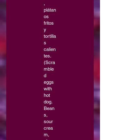
,
plátan
os
fritos
y
tortilla
s
calien
tes.
(Scra
mble
d
eggs
with
hot
dog.
Bean
s,
sour
crea
m,