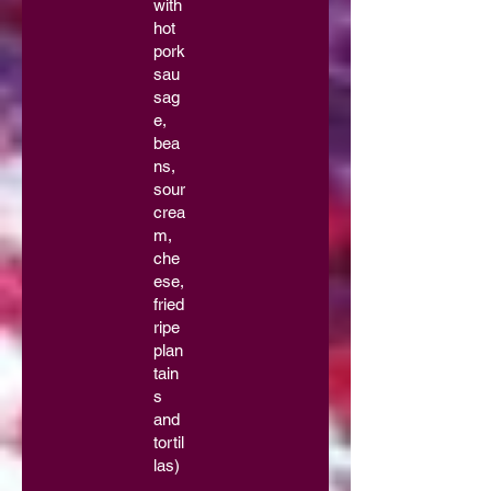
with
hot
pork
sau
sag
e,
bea
ns,
sour
crea
m,
che
ese,
fried
ripe
plan
tain
s
and
tortil
las)