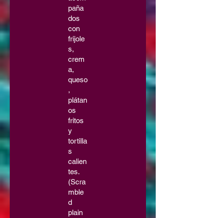
paña
dos
con
frijole
s,
crem
a,
queso
,
plátan
os
fritos
y
tortilla
s
calien
tes.
(Scra
mble
d
plain