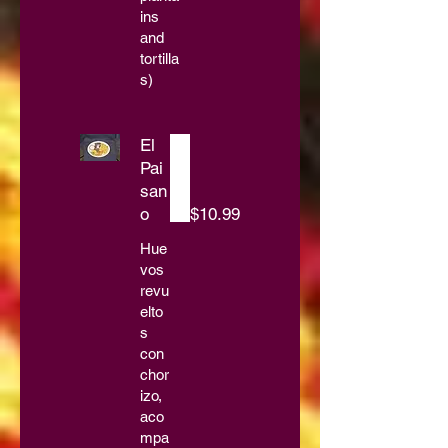
ins
and
tortilla
s)
El
Pai
san
o
$10.99
Hue
vos
revu
elto
s
con
chor
izo,
aco
mpa