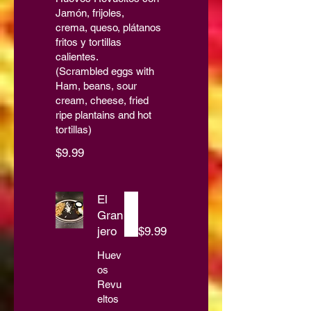
Jamón, frijoles,
crema, queso, plátanos
fritos y tortillas
calientes.
(Scrambled eggs with
Ham, beans, sour
cream, cheese, fried
ripe plantains and hot
tortillas)
$9.99
El
Gran
jero
$9.99
Huev
os
Revu
eltos