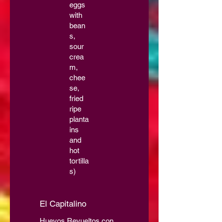
eggs
with
bean
s,
sour
crea
m,
chee
se,
fried
ripe
planta
ins
and
hot
tortilla
s)
El Capitalino
Huevos Revueltos con